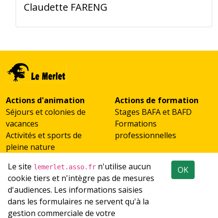
Claudette FARENG
Actions d'animation
Actions de formation
Séjours et colonies de
Stages BAFA et BAFD
vacances
Formations
Activités et sports de
professionnelles
pleine nature
Scolaires et classes de
Le site
n'utilise aucun
lemerlet.asso.fr
OK
découverte
cookie tiers et n'intègre pas de mesures
Accueil de groupes
d'audiences. Les informations saisies
Emploi
Réseaux sociaux
dans les formulaires ne servent qu'à la
Recrutement
gestion commerciale de votre