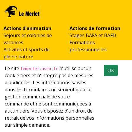
Actions d'animation
Actions de formation
Séjours et colonies de
Stages BAFA et BAFD
vacances
Formations
Activités et sports de
professionnelles
pleine nature
Scolaires et classes de
Le site
n'utilise aucun
lemerlet.asso.fr
OK
découverte
cookie tiers et n'intègre pas de mesures
Accueil de groupes
d'audiences. Les informations saisies
Emploi
Réseaux sociaux
dans les formulaires ne servent qu'à la
Recrutement
gestion commerciale de votre
Les offres d'emploi du
commande et ne sont communiquées à
réseau
aucun tiers. Vous disposez d'un droit de
retrait de vos informations personnelles
© 1981-2026 Tous droits réservés à l'Association Le
sur simple demande.
Merlet