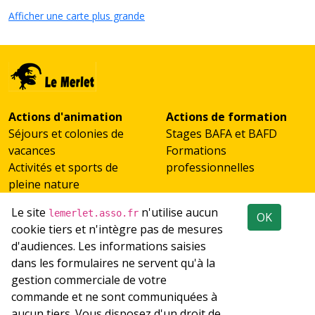
Afficher une carte plus grande
Actions d'animation
Actions de formation
Séjours et colonies de
Stages BAFA et BAFD
vacances
Formations
Activités et sports de
professionnelles
pleine nature
Scolaires et classes de
Le site
n'utilise aucun
lemerlet.asso.fr
OK
découverte
cookie tiers et n'intègre pas de mesures
Accueil de groupes
d'audiences. Les informations saisies
Emploi
Réseaux sociaux
dans les formulaires ne servent qu'à la
Recrutement
gestion commerciale de votre
Les offres d'emploi du
commande et ne sont communiquées à
réseau
aucun tiers. Vous disposez d'un droit de