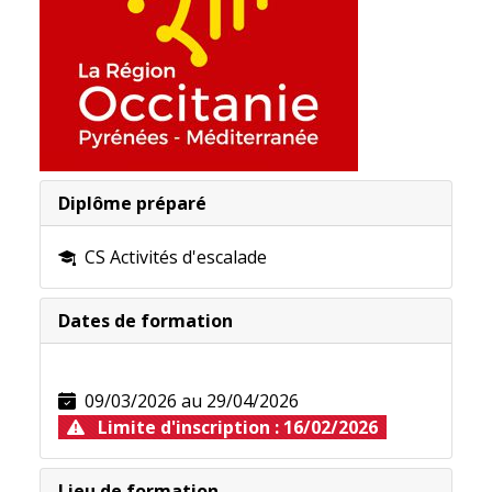
Diplôme préparé
CS Activités d'escalade
Nouveau pour 2024 !
Dates de formation
Le
BPJEPS Animation nature et Territoires
, un BP
09/03/2026 au 29/04/2026
Plus d'infornations sur la
fiche technique
. En lien ci
Limite d'inscription : 16/02/2026
Lieu de formation