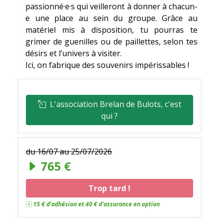
passionné·e·s qui veilleront à donner à chacun-
e une place au sein du groupe. Grâce au
matériel mis à disposition, tu pourras te
grimer de guenilles ou de paillettes, selon tes
désirs et l’univers à visiter.
Ici, on fabrique des souvenirs impérissables !
L'association Brelan de Bulots, c'est
qui ?
du 16/07 au 25/07/2026
Il reste peut-être des places chez notre
765 €
partenaire UCPA
!
Trop tard !
15 € d'adhésion et 40 € d'assurance en option