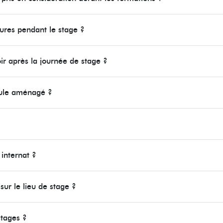
eures pendant le stage ?
oir après la journée de stage ?
cule aménagé ?
 internat ?
ur le lieu de stage ?
stages ?