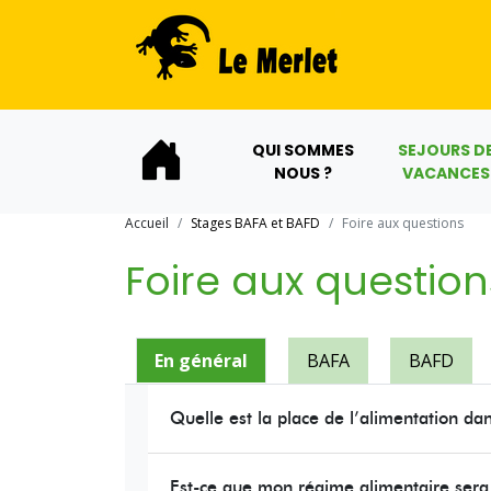
QUI SOMMES
SEJOURS D
NOUS ?
VACANCES
Accueil
Stages BAFA et BAFD
Foire aux questions
Foire aux question
En général
BAFA
BAFD
Quelle est la place de l’alimentation da
Est-ce que mon régime alimentaire sera 