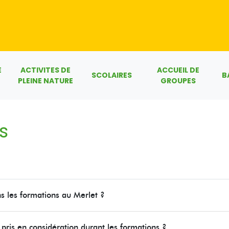
E
ACTIVITES DE
ACCUEIL DE
SCOLAIRES
B
PLEINE NATURE
GROUPES
s
ns les formations au Merlet ?
pris en considération durant les formations ?