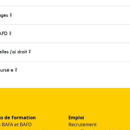
ages ?
AFD ?
les j'ai droit ?
oursé·e ?
ns de formation
Emploi
s BAFA et BAFD
Recrutement