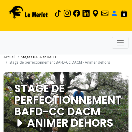
0
Accueil
Stages BAFA et BAFD
Stage de perfectionnement BAFD-CC DACM - Animer dehors
STAGE DE
PERFECTIONNEMENT
BAFD-CC DACM
ANIMER DEHORS