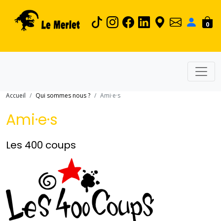
0
Accueil
Qui sommes nous ?
Ami·e·s
Ami·e·s
Les 400 coups