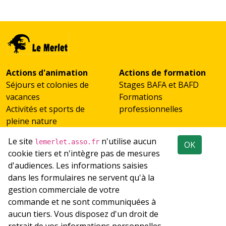
Actions d'animation
Actions de formation
Séjours et colonies de
Stages BAFA et BAFD
vacances
Formations
Activités et sports de
professionnelles
pleine nature
Scolaires et classes de
Le site
n'utilise aucun
lemerlet.asso.fr
OK
découverte
cookie tiers et n'intègre pas de mesures
Accueil de groupes
d'audiences. Les informations saisies
Emploi
Réseaux sociaux
dans les formulaires ne servent qu'à la
Recrutement
gestion commerciale de votre
Les offres d'emploi du
commande et ne sont communiquées à
réseau
aucun tiers. Vous disposez d'un droit de