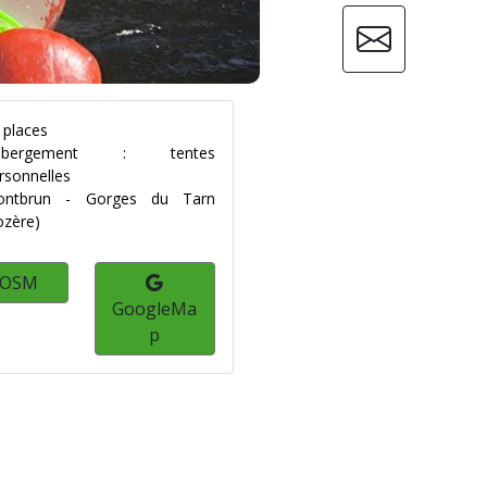
 places
ébergement : tentes
rsonnelles
ontbrun - Gorges du Tarn
ozère)
OSM
GoogleMa
p