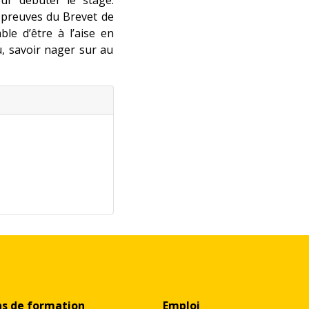
ur débuter le stage.
 épreuves du Brevet de
ble d’être à l’aise en
u, savoir nager sur au
ns de formation
Emploi