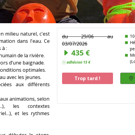
 milieu naturel, c'est
du 29/06 au
10
mation dans l'eau. Ce
H
03/07/2026
 à :
pe
435 €
 humain de la rivière.
M
(L
 lors d’une baignade.
adhésion 15 €
conditions optimales.
au avec les jeunes.
Trop tard !
ciées aux différents
 aux animations, selon
…), les contextes
iel…), et les rythmes