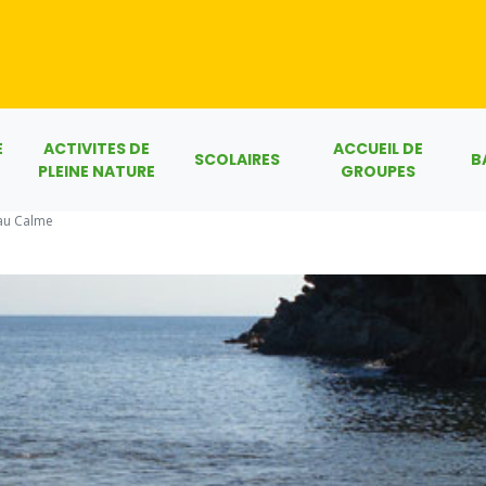
E
ACTIVITES DE
ACCUEIL DE
SCOLAIRES
B
PLEINE NATURE
GROUPES
au Calme