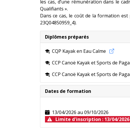
les cas, d’une rémunération dans le ca
Qualifiants ».
Dans ce cas, le coût de la formation es
23Q04850959_4).
Diplômes préparés
CQP Kayak en Eau Calme
CCP Canoë Kayak et Sports de Paga
CCP Canoë Kayak et Sports de Paga
Nouveau pour 2024
Dates de formation
Le
BPJEPS Animation nature et Territ
13/04/2026 au 09/10/2026
Limite d'inscription : 13/04/2026
Plus d'infornations sur la
fiche techniq