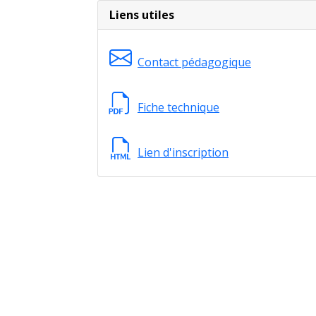
Lieu de formation
Liens utiles
Contact pédagogique
GPS : 44.107933 / 3.890123
Fiche technique
Lien d'inscription