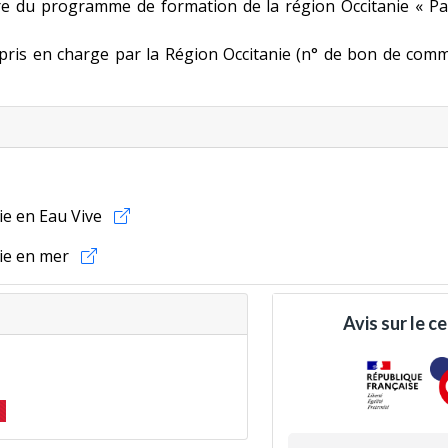
dre du programme de formation de la région Occitanie « P
t pris en charge par la Région Occitanie (n° de bon de com
ie en Eau Vive
ie en mer
 !
oires
, un BPJEPS en alternance spécialement conçu pour l’
ue
. En lien ci-contre un
document d'informations
à présenter