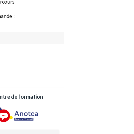
arcours
mande :
apprentissage.
 aux employeurs.