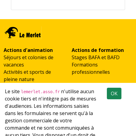
Actions d'animation
Actions de formation
Séjours et colonies de
Stages BAFA et BAFD
vacances
Formations
Activités et sports de
professionnelles
pleine nature
Scolaires et classes de
Le site
n'utilise aucun
lemerlet.asso.fr
OK
découverte
cookie tiers et n'intègre pas de mesures
Accueil de groupes
d'audiences. Les informations saisies
Emploi
Réseaux sociaux
dans les formulaires ne servent qu'à la
Recrutement
gestion commerciale de votre
Les offres d'emploi du
commande et ne sont communiquées à
réseau
aucun tiers. Vous disposez d'un droit de